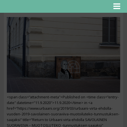
<span class="attachment-meta">Published on <time class="entry-
date" datetime="11.9.2020">11.9.2020</time> in <a
href="https://www.urbaani.org/2019/03/urbaani-virta-ehdolla-
vuoden-2019-savolainen-suoraviiva-muotoiluteko-tunnustuksen-
saajaksi" title="Return to Urbaani virta ehdolla SAVOLAINEN
SUORAVIIVA – MUOTOILUTEKO -tunnustuksen saajaksi"