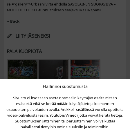
rel="gallery">Urbaani virta ehdolla SAVOLAINEN SUORAVIIVA –
MUOTOILUTEKO -tunnustuksen saajaksi</a></span>
« Back
LIITY JÄSENEKSI
PALA KUOPIOTA
Hallinnoi suostumusta
Sivusto ei itsessään aseta normaalin käyttäjän osalta mitään
evästeitä eikä se kerää mitään käyttäjätietoja kolmannen
osapuolten palveluiden avulla. Artikkeli-sisällöissä voi olla upotteita
video-palveluista (esim. Youtube/Vimeo) jotka voivat kerätä tietoja.
VIIMEISIMMÄT ARTIKKELIT
Suostumuksen jättäminen tai peruuttaminen voi vaikuttaa
haitallisesti tiettyihin ominaisuuksiin ja toimintoihin.