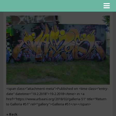
<span class="attachment-meta">Published on <time class="entry-
date" datetime="19.2.2018">19.2.2018</time> in <a
href="https://www.urbaani.org/2018/02/galleria-51" title="Return
to Galleria #51" rel="gallery">Galleria #51</a></span>
« Back