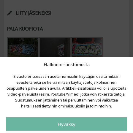
LIITY JÄSENEKSI
PALA KUOPIOTA
Hallinnoi suostumusta
Sivusto ei itsessään aseta normaalin käyttäjän osalta mitään
evästeitä eikä se kerää mitään käyttäjätietoja kolmannen
osapuolten palveluiden avulla. Artikkeli-sisällöissä voi olla upotteita
video-palveluista (esim. Youtube/Vimeo) jotka voivat kerätä tietoja.
VIIMEISIMMÄT ARTIKKELIT
Suostumuksen jättäminen tai peruuttaminen voi vaikuttaa
haitallisesti tiettyihin ominaisuuksiin ja toimintoihin.
Kujalla 2026
LAINIT 2025: Tarhapäivä
Hyväksy
Kujalla 2025
Urbaani Zine