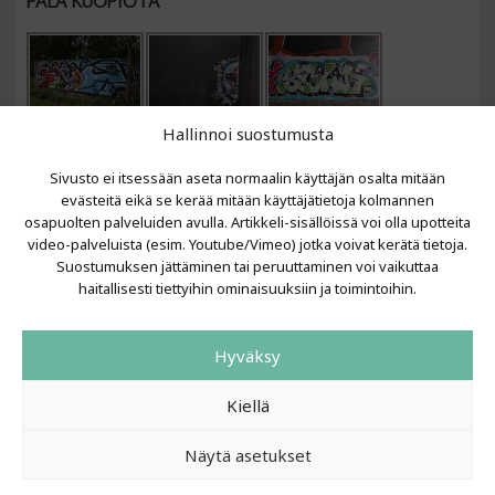
PALA KUOPIOTA
Hallinnoi suostumusta
Sivusto ei itsessään aseta normaalin käyttäjän osalta mitään
evästeitä eikä se kerää mitään käyttäjätietoja kolmannen
osapuolten palveluiden avulla. Artikkeli-sisällöissä voi olla upotteita
video-palveluista (esim. Youtube/Vimeo) jotka voivat kerätä tietoja.
VIIMEISIMMÄT ARTIKKELIT
Suostumuksen jättäminen tai peruuttaminen voi vaikuttaa
haitallisesti tiettyihin ominaisuuksiin ja toimintoihin.
Kujalla 2026
LAINIT 2025: Tarhapäivä
Hyväksy
Kujalla 2025
Urbaani Zine
Kiellä
Näytä asetukset