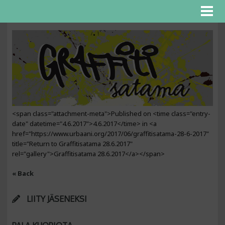
<span class="attachment-meta">Published on <time class="entry-
date" datetime="4.6.2017">4.6.2017</time> in <a
href="https://www.urbaani.org/2017/06/graffitisatama-28-6-2017"
title="Return to Graffitisatama 28.6.2017"
rel="gallery">Graffitisatama 28.6.2017</a></span>
« Back
LIITY JÄSENEKSI