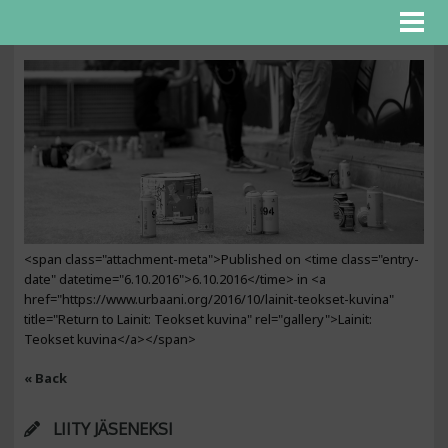
<span class="attachment-meta">Published on <time class="entry-
date" datetime="6.10.2016">6.10.2016</time> in <a
href="https://www.urbaani.org/2016/10/lainit-teokset-kuvina"
title="Return to Lainit: Teokset kuvina" rel="gallery">Lainit:
Teokset kuvina</a></span>
« Back
LIITY JÄSENEKSI