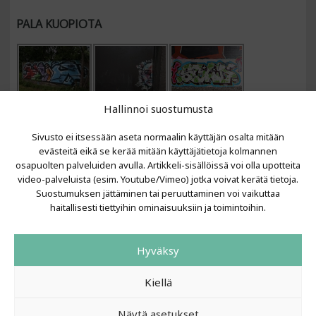
PALA KUOPIOTA
Hallinnoi suostumusta
Sivusto ei itsessään aseta normaalin käyttäjän osalta mitään
evästeitä eikä se kerää mitään käyttäjätietoja kolmannen
osapuolten palveluiden avulla. Artikkeli-sisällöissä voi olla upotteita
video-palveluista (esim. Youtube/Vimeo) jotka voivat kerätä tietoja.
VIIMEISIMMÄT ARTIKKELIT
Suostumuksen jättäminen tai peruuttaminen voi vaikuttaa
haitallisesti tiettyihin ominaisuuksiin ja toimintoihin.
Kujalla 2026
LAINIT 2025: Tarhapäivä
Hyväksy
Kujalla 2025
Urbaani Zine
Kiellä
Näytä asetukset