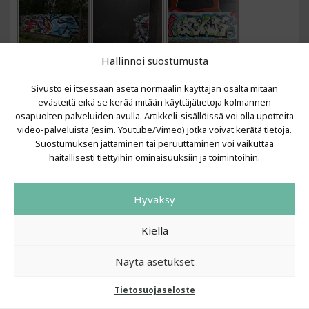
Hallinnoi suostumusta
Sivusto ei itsessään aseta normaalin käyttäjän osalta mitään
evästeitä eikä se kerää mitään käyttäjätietoja kolmannen
osapuolten palveluiden avulla. Artikkeli-sisällöissä voi olla upotteita
video-palveluista (esim. Youtube/Vimeo) jotka voivat kerätä tietoja.
VIIMEISIMMÄT ARTIKKELIT
Suostumuksen jättäminen tai peruuttaminen voi vaikuttaa
haitallisesti tiettyihin ominaisuuksiin ja toimintoihin.
Kujalla 2026
LAINIT 2025: Tarhapäivä
Hyväksy
Kujalla 2025
Urbaani Zine
Kiellä
Näytä asetukset
Tietosuojaseloste