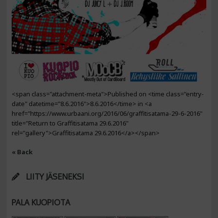
<span class="attachment-meta">Published on <time class="entry-
date" datetime="8.6.2016">8.6.2016</time> in <a
href="https://www.urbaani.org/2016/06/graffitisatama-29-6-2016"
title="Return to Graffitisatama 29.6.2016"
rel="gallery">Graffitisatama 29.6.2016</a></span>
« Back
LIITY JÄSENEKSI
PALA KUOPIOTA