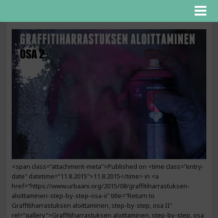
<span class="attachment-meta">Published on <time class="entry-
date" datetime="11.8.2015">11.8.2015</time> in <a
href="https://www.urbaani.org/2015/08/graffitiharrastuksen-
aloittaminen-step-by-step-osa-ii" title="Return to
Graffitiharrastuksen aloittaminen, step-by-step, osa II"
rel="gallery">Graffitiharrastuksen aloittaminen, step-by-step, osa