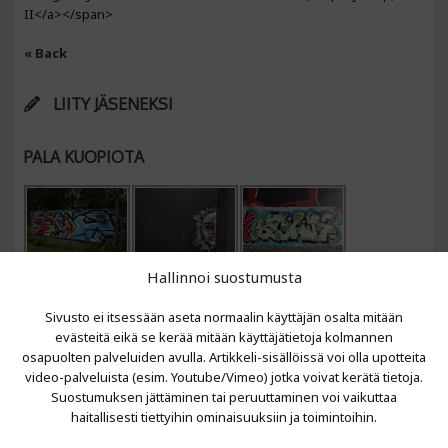
II</a></span>
« Back
LIITY JÄSENEKSI
PALA KUOPIOTA
Hallinnoi suostumusta
Sivusto ei itsessään aseta normaalin käyttäjän osalta mitään
evästeitä eikä se kerää mitään käyttäjätietoja kolmannen
osapuolten palveluiden avulla. Artikkeli-sisällöissä voi olla upotteita
video-palveluista (esim. Youtube/Vimeo) jotka voivat kerätä tietoja.
VIIMEISIMMÄT ARTIKKELIT
Suostumuksen jättäminen tai peruuttaminen voi vaikuttaa
haitallisesti tiettyihin ominaisuuksiin ja toimintoihin.
Kujalla 2026