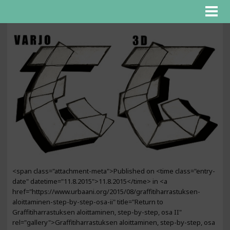
<span class="attachment-meta">Published on <time class="entry-
date" datetime="11.8.2015">11.8.2015</time> in <a
href="https://www.urbaani.org/2015/08/graffitiharrastuksen-
aloittaminen-step-by-step-osa-ii" title="Return to
Graffitiharrastuksen aloittaminen, step-by-step, osa II"
rel="gallery">Graffitiharrastuksen aloittaminen, step-by-step, osa