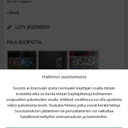
II</a></span>
« Back
LIITY JÄSENEKSI
PALA KUOPIOTA
Hallinnoi suostumusta
Sivusto ei itsessään aseta normaalin käyttäjän osalta mitään
evästeitä eikä se kerää mitään käyttäjätietoja kolmannen
osapuolten palveluiden avulla. Artikkeli-sisällöissä voi olla upotteita
video-palveluista (esim. Youtube/Vimeo) jotka voivat kerätä tietoja.
VIIMEISIMMÄT ARTIKKELIT
Suostumuksen jättäminen tai peruuttaminen voi vaikuttaa
haitallisesti tiettyihin ominaisuuksiin ja toimintoihin.
Kujalla 2026
LAINIT 2025: Tarhapäivä