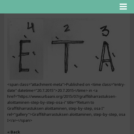
<span class="attachment-meta">Published on <time class="entry-
date" datetime="20.7.2015">20.7.2015</time> in <a
href="https://www.urbaani.org/2015/07/graffitiharrastuksen-
aloittaminen-step-by-step-osa-i" title="Return to
Graffitiharrastuksen aloittaminen, step-by-step, osa I"
rel="gallery">Graffitiharrastuksen aloittaminen, step-by-step, osa
I</a></span>
« Back