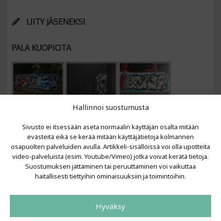
LIITY JÄSENEKSI
PALA KUOPIOTA
Hallinnoi suostumusta
Sivusto ei itsessään aseta normaalin käyttäjän osalta mitään
evästeitä eikä se kerää mitään käyttäjätietoja kolmannen
osapuolten palveluiden avulla. Artikkeli-sisällöissä voi olla upotteita
video-palveluista (esim. Youtube/Vimeo) jotka voivat kerätä tietoja.
VIIMEISIMMÄT ARTIKKELIT
Suostumuksen jättäminen tai peruuttaminen voi vaikuttaa
haitallisesti tiettyihin ominaisuuksiin ja toimintoihin.
Kujalla 2026
LAINIT 2025: Tarhapäivä
Hyväksy
Kujalla 2025
Urbaani Zine