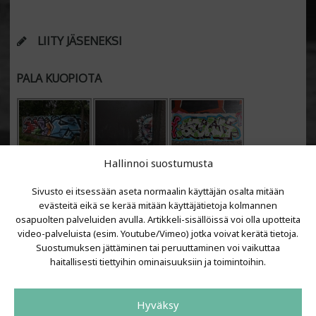
LIITY JÄSENEKSI
PALA KUOPIOTA
Hallinnoi suostumusta
Sivusto ei itsessään aseta normaalin käyttäjän osalta mitään
evästeitä eikä se kerää mitään käyttäjätietoja kolmannen
osapuolten palveluiden avulla. Artikkeli-sisällöissä voi olla upotteita
video-palveluista (esim. Youtube/Vimeo) jotka voivat kerätä tietoja.
VIIMEISIMMÄT ARTIKKELIT
Suostumuksen jättäminen tai peruuttaminen voi vaikuttaa
haitallisesti tiettyihin ominaisuuksiin ja toimintoihin.
Kujalla 2026
LAINIT 2025: Tarhapäivä
Hyväksy
Kujalla 2025