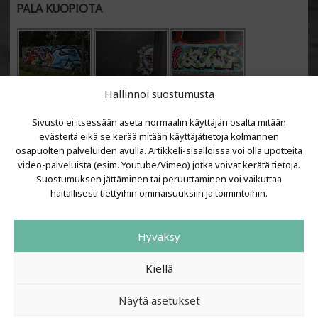
PALA KUOPIOTA
Hallinnoi suostumusta
Sivusto ei itsessään aseta normaalin käyttäjän osalta mitään
evästeitä eikä se kerää mitään käyttäjätietoja kolmannen
osapuolten palveluiden avulla. Artikkeli-sisällöissä voi olla upotteita
video-palveluista (esim. Youtube/Vimeo) jotka voivat kerätä tietoja.
VIIMEISIMMÄT ARTIKKELIT
Suostumuksen jättäminen tai peruuttaminen voi vaikuttaa
haitallisesti tiettyihin ominaisuuksiin ja toimintoihin.
Kujalla 2026
LAINIT 2025: Tarhapäivä
Hyväksy
Kujalla 2025
Urbaani Zine
Kiellä
Näytä asetukset