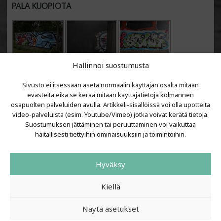
PALA KUOPIOTA
Hallinnoi suostumusta
Sivusto ei itsessään aseta normaalin käyttäjän osalta mitään
evästeitä eikä se kerää mitään käyttäjätietoja kolmannen
osapuolten palveluiden avulla. Artikkeli-sisällöissä voi olla upotteita
video-palveluista (esim. Youtube/Vimeo) jotka voivat kerätä tietoja.
VIIMEISIMMÄT ARTIKKELIT
Suostumuksen jättäminen tai peruuttaminen voi vaikuttaa
haitallisesti tiettyihin ominaisuuksiin ja toimintoihin.
Kujalla 2026
LAINIT 2025: Tarhapäivä
Hyväksy
Kujalla 2025
Urbaani Zine
Kiellä
Näytä asetukset