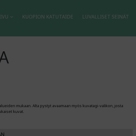
IVU
KUOPION KATUTAIDE
LUVALLISET SEINÄT
A
alueiden mukaan. Alta pystyt avaamaan myös kuvatagi-valikon, josta
ukaiset kuvat.
AN