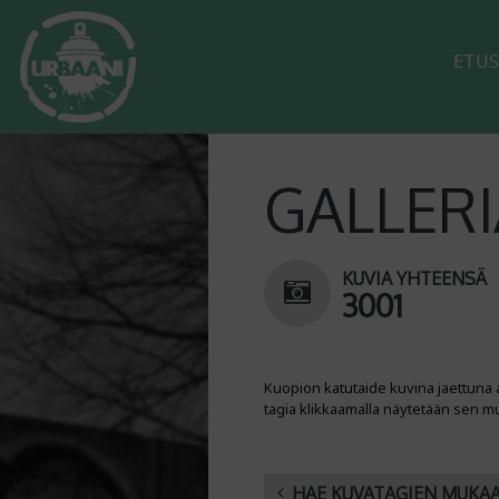
ETUS
GALLERI
KUVIA YHTEENSÄ
3001
Kuopion katutaide kuvina jaettuna 
tagia klikkaamalla näytetään sen m
HAE KUVATAGIEN MUKA