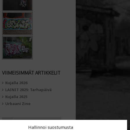
VIIMEISIMMÄT ARTIKKELIT
Kujalla 2026
LAINIT 2025: Tarhapäivä
Kujalla 2025
Urbaani Zine
Hallinnoi suostumusta