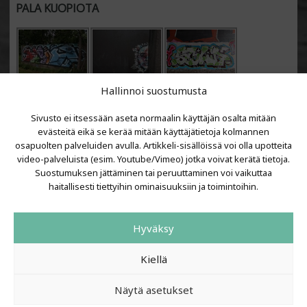
PALA KUOPIOTA
Hallinnoi suostumusta
Sivusto ei itsessään aseta normaalin käyttäjän osalta mitään
evästeitä eikä se kerää mitään käyttäjätietoja kolmannen
osapuolten palveluiden avulla. Artikkeli-sisällöissä voi olla upotteita
video-palveluista (esim. Youtube/Vimeo) jotka voivat kerätä tietoja.
VIIMEISIMMÄT ARTIKKELIT
Suostumuksen jättäminen tai peruuttaminen voi vaikuttaa
haitallisesti tiettyihin ominaisuuksiin ja toimintoihin.
Kujalla 2026
LAINIT 2025: Tarhapäivä
Hyväksy
Kujalla 2025
Urbaani Zine
Kiellä
Näytä asetukset