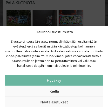
PALA KUOPIOTA
Hallinnoi suostumusta
Sivusto ei itsessään aseta normaalin käyttäjän osalta mitään
evästeitä eikä se kerää mitään käyttäjätietoja kolmannen
osapuolten palveluiden avulla. Artikkeli-sisällöissä voi olla upotteita
video-palveluista (esim. Youtube/Vimeo) jotka voivat kerätä tietoja.
VIIMEISIMMÄT ARTIKKELIT
Suostumuksen jättäminen tai peruuttaminen voi vaikuttaa
haitallisesti tiettyihin ominaisuuksiin ja toimintoihin.
Kujalla 2026
LAINIT 2025: Tarhapäivä
Hyväksy
Kujalla 2025
Urbaani Zine
Kiellä
Näytä asetukset