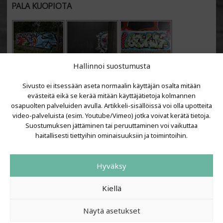
PALA KUOPIOTA
Hallinnoi suostumusta
Sivusto ei itsessään aseta normaalin käyttäjän osalta mitään
evästeitä eikä se kerää mitään käyttäjätietoja kolmannen
osapuolten palveluiden avulla. Artikkeli-sisällöissä voi olla upotteita
video-palveluista (esim. Youtube/Vimeo) jotka voivat kerätä tietoja.
VIIMEISIMMÄT ARTIKKELIT
Suostumuksen jättäminen tai peruuttaminen voi vaikuttaa
haitallisesti tiettyihin ominaisuuksiin ja toimintoihin.
Kujalla 2026
LAINIT 2025: Tarhapäivä
Hyväksy
Kujalla 2025
Urbaani Zine
Kiellä
Näytä asetukset