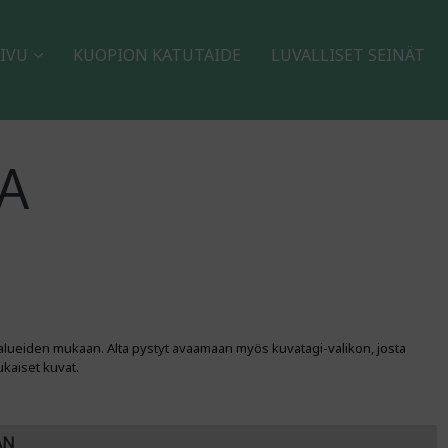
IVU
KUOPION KATUTAIDE
LUVALLISET SEINÄT
A
alueiden mukaan. Alta pystyt avaamaan myös kuvatagi-valikon, josta
ukaiset kuvat.
AN