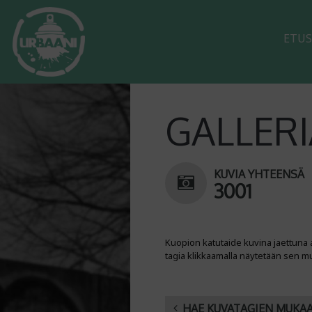
ETUS
GALLERI
KUVIA YHTEENSÄ
3001
Kuopion katutaide kuvina jaettuna 
tagia klikkaamalla näytetään sen m
HAE KUVATAGIEN MUKA