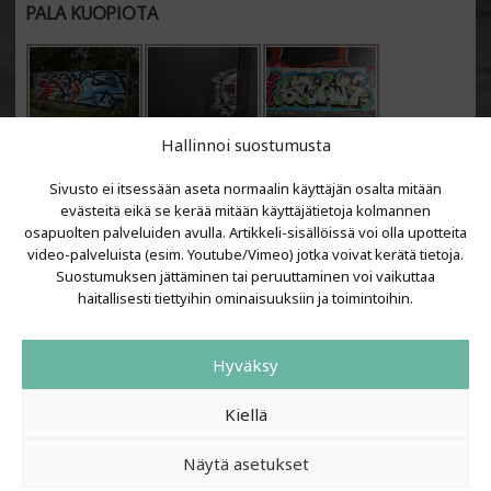
PALA KUOPIOTA
Hallinnoi suostumusta
Sivusto ei itsessään aseta normaalin käyttäjän osalta mitään
evästeitä eikä se kerää mitään käyttäjätietoja kolmannen
osapuolten palveluiden avulla. Artikkeli-sisällöissä voi olla upotteita
video-palveluista (esim. Youtube/Vimeo) jotka voivat kerätä tietoja.
VIIMEISIMMÄT ARTIKKELIT
Suostumuksen jättäminen tai peruuttaminen voi vaikuttaa
haitallisesti tiettyihin ominaisuuksiin ja toimintoihin.
Kujalla 2026
LAINIT 2025: Tarhapäivä
Hyväksy
Kujalla 2025
Urbaani Zine
Kiellä
Näytä asetukset