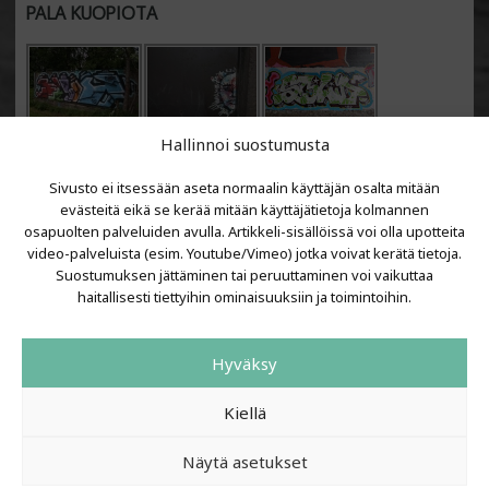
PALA KUOPIOTA
Hallinnoi suostumusta
Sivusto ei itsessään aseta normaalin käyttäjän osalta mitään
evästeitä eikä se kerää mitään käyttäjätietoja kolmannen
osapuolten palveluiden avulla. Artikkeli-sisällöissä voi olla upotteita
video-palveluista (esim. Youtube/Vimeo) jotka voivat kerätä tietoja.
VIIMEISIMMÄT ARTIKKELIT
Suostumuksen jättäminen tai peruuttaminen voi vaikuttaa
haitallisesti tiettyihin ominaisuuksiin ja toimintoihin.
Kujalla 2026
LAINIT 2025: Tarhapäivä
Hyväksy
Kujalla 2025
Urbaani Zine
Kiellä
Näytä asetukset