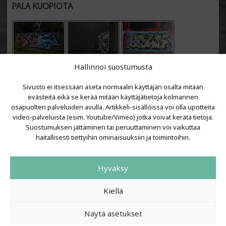
PALA KUOPIOTA
Hallinnoi suostumusta
Sivusto ei itsessään aseta normaalin käyttäjän osalta mitään
evästeitä eikä se kerää mitään käyttäjätietoja kolmannen
osapuolten palveluiden avulla. Artikkeli-sisällöissä voi olla upotteita
video-palveluista (esim. Youtube/Vimeo) jotka voivat kerätä tietoja.
VIIMEISIMMÄT ARTIKKELIT
Suostumuksen jättäminen tai peruuttaminen voi vaikuttaa
haitallisesti tiettyihin ominaisuuksiin ja toimintoihin.
Kujalla 2026
LAINIT 2025: Tarhapäivä
Hyväksy
Kujalla 2025
Urbaani Zine
Kiellä
Näytä asetukset