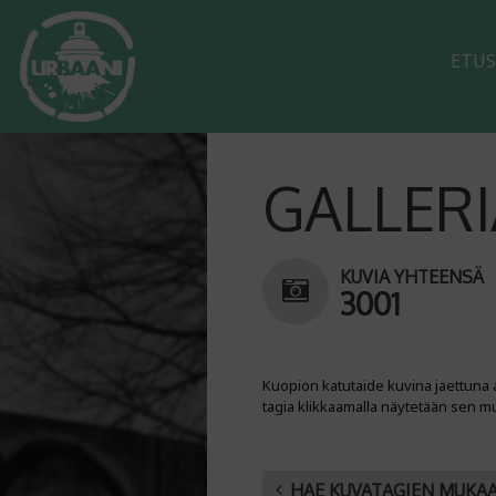
ETUS
GALLERI
KUVIA YHTEENSÄ
3001
Kuopion katutaide kuvina jaettuna 
tagia klikkaamalla näytetään sen m
HAE KUVATAGIEN MUKA