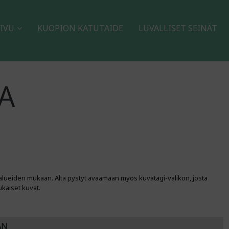
IVU
KUOPION KATUTAIDE
LUVALLISET SEINÄT
A
alueiden mukaan. Alta pystyt avaamaan myös kuvatagi-valikon, josta
ukaiset kuvat.
AN