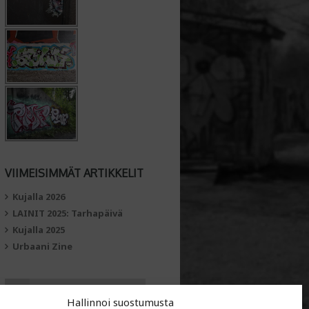
VIIMEISIMMÄT ARTIKKELIT
Kujalla 2026
LAINIT 2025: Tarhapäivä
Kujalla 2025
Urbaani Zine
Hallinnoi suostumusta