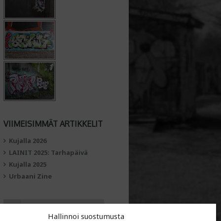
VIIMEISIMMÄT ARTIKKELIT
Kujalla 2026
LAINIT 2025: Tarhapäivä
Kujalla 2025
Urbaani Zine
Hallinnoi suostumusta