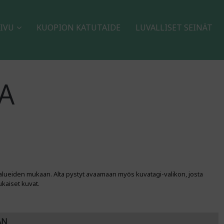
IVU
KUOPION KATUTAIDE
LUVALLISET SEINÄT
A
alueiden mukaan. Alta pystyt avaamaan myös kuvatagi-valikon, josta
ukaiset kuvat.
AN