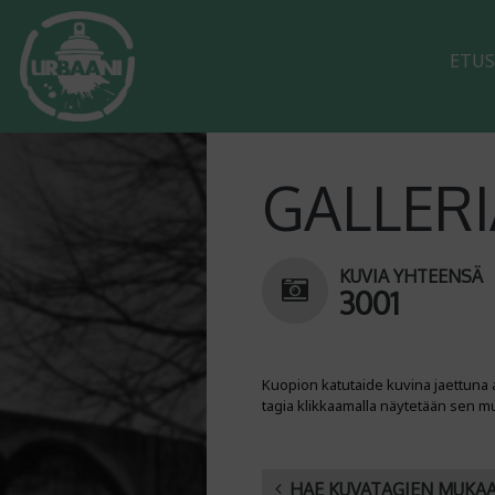
ETUS
GALLERI
KUVIA YHTEENSÄ
3001
Kuopion katutaide kuvina jaettuna 
tagia klikkaamalla näytetään sen m
HAE KUVATAGIEN MUKA